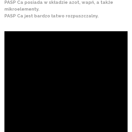
PASP Ca posiada w składzie azot, wapń, a także
mikroelementy.
PASP Ca jest bardzo łatwo rozpuszczalny.