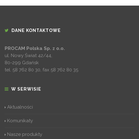
DANE KONTAKTOWE
PROCAM Polska Sp. z o.o.
ul. Nowy Świat 42/44,
80-299 Gdańsk
tel.
58 762 80 30
, fax
58 762 80 35
W SERWISIE
Aktualności
Komunikaty
Nasze produkty