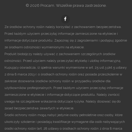
© 2026 Procam. Wszelkie prawa zastrzeżone.
Ze środków ochrony roślin należy korzystać z zachowaniem bezpieczeństwa.
Przed każdym użyciem przeczytaj informacje zamieszczone na etykiecie i
informacje dotyczące produktu. Zapoznaj się z zagrożeniami i postępuj zgodnie
ze środkami ostrożności wymienionymi na etykiecie.
Produkt biobójczy należy używać z zachowaniem szczególnych środków
ostrożności. Przed użyciem należy przeczytać etykietę i ulotkę informacyjną.
Kupujący oświadcza, iż spełnia warunki wymienione w art. 25 ust.3 pkt 5 ustawy
z dnia 8 marca 2013 r. o środkach ochrony roślin oraz posiada przeszkolenie w
zakresie stosowania środków ochrony roślin w przypadku środków dla
użytkowników profesjonalnych. Przed każdym użyciem przeczytaj informacje
zamieszczone w etykiecie i informacje dotyczące produktu. Należy zwrócić
uwagę na szczegółowe wskazania dotyczące ryzyka. Należy stosować się do
zasad bezpieczeństwa zawartych w etykiecie.
Środki ochrony roślin mogą nabyć jedynie osoby pełnoletnie oraz osoby, które
ukończyły szkolenie i posiadają kwalifikacje wymagane dla osób nabywających
środki ochrony roślin (art. 28 ustawy o środkach ochrony roślin z dnia 8 marca