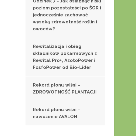
Odcinek 7 - Jak osiągnąć niski
poziom pozostałości po ŚOR i
jednocześnie zachować
wysoką zdrowotność roślin i
owoców?
Rewitalizacja i obieg
składników pokarmowych z
Rewital Pro+, AzotoPower i
FosfoPower od Bio-Lider
Rekord plonu wiśni –
ZDROWOTNOŚĆ PLANTACJI
Rekord plonu wiśni –
nawożenie AVALON