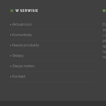
W SERWISIE
Aktualności
D
z
Komunikaty
i
p
Nasze produkty
s
n
Sklepy
r
Stacje meteo
Kontakt