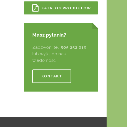
KATALOG PRODUKTÓW
Masz pytania?
Zadzwoń: tel.
505 252 019
lub wyślij do nas
wiadomość
KONTAKT