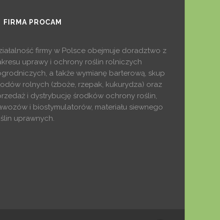
FIRMA PROCAM
ziałalność firmy w Polsce obejmuje doradztwo z
akresu uprawy i ochrony roślin rolniczych
 ogrodniczych, a także wymianę barterową, skup
łodów rolnych (zboże, rzepak, kukurydza) oraz
przedaż i dystrybucję środków ochrony roślin,
awozów i biostymulatorów, materiału siewnego
oślin uprawnych.